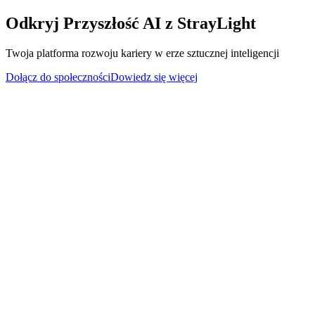
Odkryj Przyszłość AI z StrayLight
Twoja platforma rozwoju kariery w erze sztucznej inteligencji
Dołącz do społeczności
Dowiedz się więcej
Problem
Sztuczna inteligencja rozwija się w
rekordowym tempie.
Pomożemy ci się odnaleźć w tym chaosie.