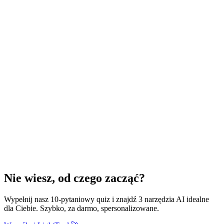
Rozwiązanie
Najlepsze treści i narzędzia AI, które
realnie pomogą ci w pracy, szkole i życiu
codziennym.
Rzetelne źródła naukowe
Nie wiesz, od czego zacząć?
Dostępna forma przekazu
Aktywna społeczność
Wypełnij nasz 10-pytaniowy quiz i znajdź 3 narzędzia AI idealne
dla Ciebie. Szybko, za darmo, spersonalizowane.